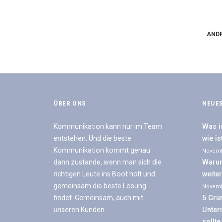
ANDR
ÜBER UNS
NEUE
Kommunikation kann nur im Team
Was i
entstehen. Und die beste
wie i
Kommunikation kommt genau
Novemb
dann zustande, wenn man sich die
Waru
richtigen Leute ins Boot holt und
weite
gemeinsam die beste Lösung
Novemb
findet. Gemeinsam, auch mit
5 Grü
unseren Kunden.
Unter
sollte