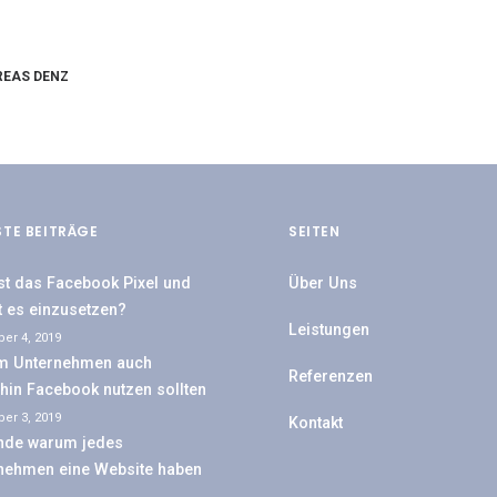
EAS DENZ
STE BEITRÄGE
SEITEN
st das Facebook Pixel und
Über Uns
st es einzusetzen?
Leistungen
er 4, 2019
m Unternehmen auch
Referenzen
rhin Facebook nutzen sollten
er 3, 2019
Kontakt
nde warum jedes
nehmen eine Website haben