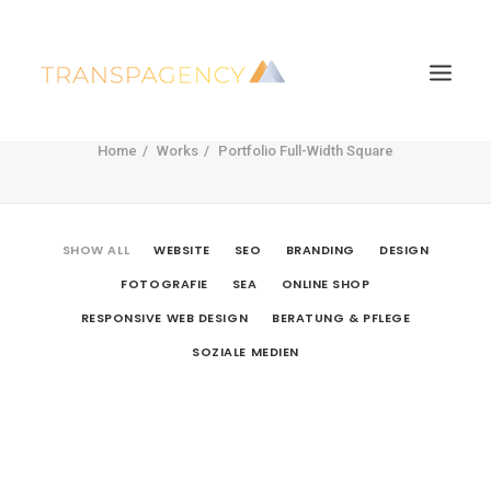
Portfolio Full-Width Square
Home
Works
Portfolio Full-Width Square
SHOW ALL
WEBSITE
SEO
BRANDING
DESIGN
FOTOGRAFIE
SEA
ONLINE SHOP
RESPONSIVE WEB DESIGN
BERATUNG & PFLEGE
SOZIALE MEDIEN
Search
Website
,
Design
,
Fotografie
Beratung & Pflege
Website
,
SEO
,
Branding
,
Design
,
Online Shop
,
Responsive Web Design